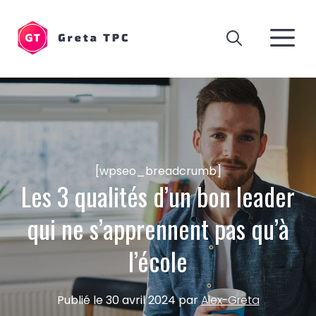
Aller
au
M
contenu
[wpseo_breadcrumb]
Les 3 qualités d’un bon leader
qui ne s’apprennent pas qu’à
l’école
Publié le
30 avril 2024
par
Alex-Greta