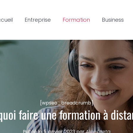
cueil
Entreprise
Formation
Business
[wpseo_breadcrumb]
uoi faire une formation à dist
Publié le
5 janvier 2023
par
Alex-Greta