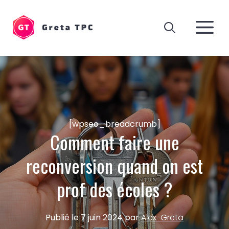
Aller
au
M
contenu
[wpseo_breadcrumb]
Comment faire une
reconversion quand on est
prof des écoles ?
Publié le
7 juin 2024
par
Alex-Greta