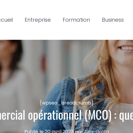
cueil
Entreprise
Formation
Business
[wpseo_breadcrumb]
ial opérationnel (MCO) : que
Publié le
20 avril 2023
par
Alex-Greta