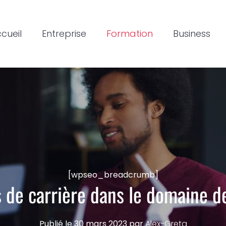
cueil
Entreprise
Formation
Business
[wpseo_breadcrumb]
s de carrière dans le domaine 
Publié le
30 mars 2023
par
Alex-Greta