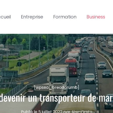
cueil
Entreprise
Formation
Business
[wpseo_breadcrumb]
evenir un transporteur de mar
Publié le
5 juillet 2022
par
Alex-Greta