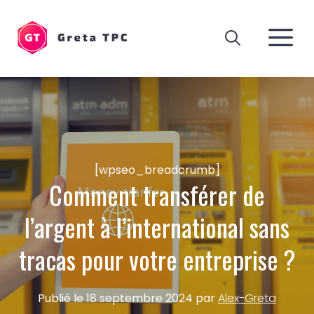
Aller
au
M
contenu
[wpseo_breadcrumb]
Comment transférer de
l’argent à l’international sans
tracas pour votre entreprise ?
Publié le
18 septembre 2024
par
Alex-Greta