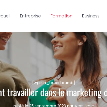
cueil
Entreprise
Formation
Business
[wpseo_breadcrumb]
 travailler dans le marketing d
Publié le
25 septembre 2023
par
Alex-Greta