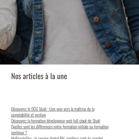
Nos articles à la une
Découvrez le DCG Studi : Une voie vers la maîtrise de la
comptabilité et gestion
Découvrez la formation développeur web full stack de Studi
Quelles sont les différences entre formation initiale ou formation
continue ?
MyPeopleDoc : le service digital RH, meilleur outil du marché