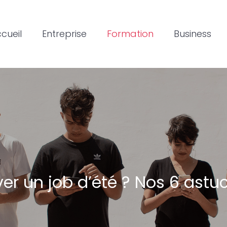
cueil
Entreprise
Formation
Business
r un job d’été ? Nos 6 astu