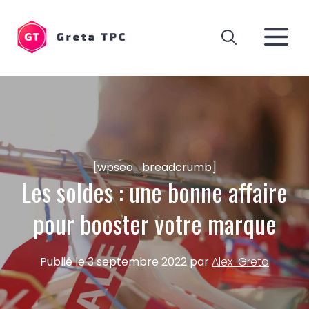
Aller
au
M
contenu
[wpseo_breadcrumb]
Les soldes : une bonne affaire
pour booster votre marque
Publié le
3 septembre 2022
par
Alex-Greta