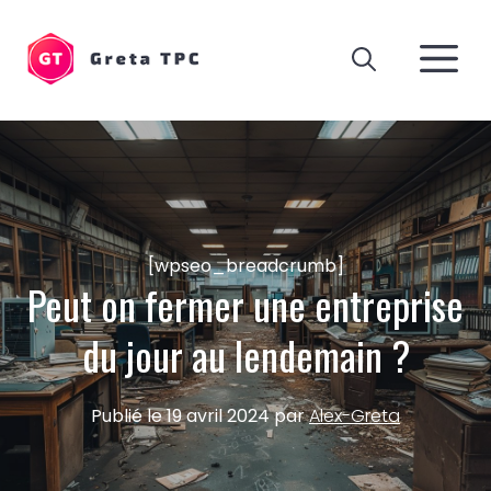
Aller
au
M
contenu
[wpseo_breadcrumb]
Peut on fermer une entreprise
du jour au lendemain ?
Publié le
19 avril 2024
par
Alex-Greta