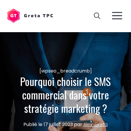
Aller
au
M
contenu
[wpseo_breadcrumb]
Pourquoi choisir le SMS
commercial dans votre
stratégie marketing ?
Publié le
17 juillet 2023
par
Alex-Greta