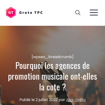
Aller
au
M
contenu
[wpseo_breadcrumb]
Pourquoi les agences de
promotion musicale ont-elles
la cote ?
Publié le
2 juillet 2022
par
Alex-Greta