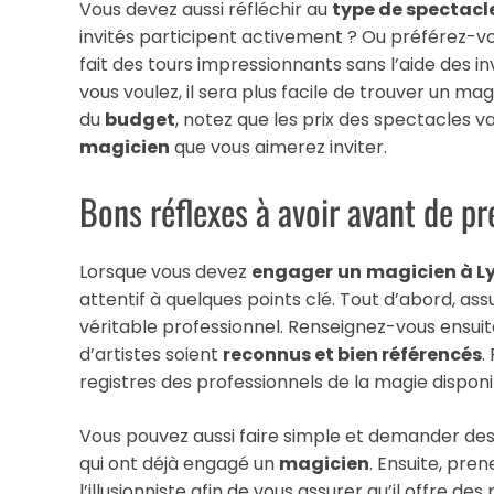
Vous devez aussi réfléchir au
type de spectacl
invités participent activement ? Ou préférez-vo
fait des tours impressionnants sans l’aide des in
vous voulez, il sera plus facile de trouver un mag
du
budget
, notez que les prix des spectacles 
magicien
que vous aimerez inviter.
Bons réflexes à avoir avant de p
Lorsque vous devez
engager
un
magicien à L
attentif à quelques points clé. Tout d’abord, as
véritable professionnel. Renseignez-vous ensuite 
d’artistes soient
reconnus et bien référencés
.
registres des professionnels de la magie disponib
Vous pouvez aussi faire simple et demander de
qui ont déjà engagé un
magicien
. Ensuite, pre
l’illusionniste afin de vous assurer qu’il offre d