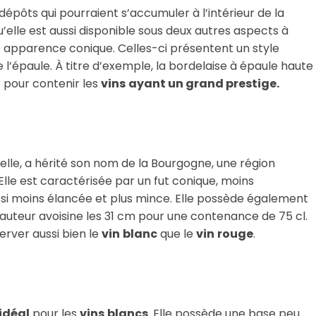
dépôts qui pourraient s’accumuler à l’intérieur de la
’elle est aussi disponible sous deux autres aspects à
ne apparence conique. Celles-ci présentent un style
 l’épaule. À titre d’exemple, la bordelaise à épaule haute
r pour contenir les
vins
ayant un grand prestige.
elle, a hérité son nom de la Bourgogne, une région
Elle est caractérisée par un fut conique, moins
ussi moins élancée et plus mince. Elle possède également
hauteur avoisine les 31 cm pour une contenance de 75 cl.
erver aussi bien le
vin
blanc
que le
vin
rouge
.
idéal
pour les
vins
blancs
. Elle possède une base peu