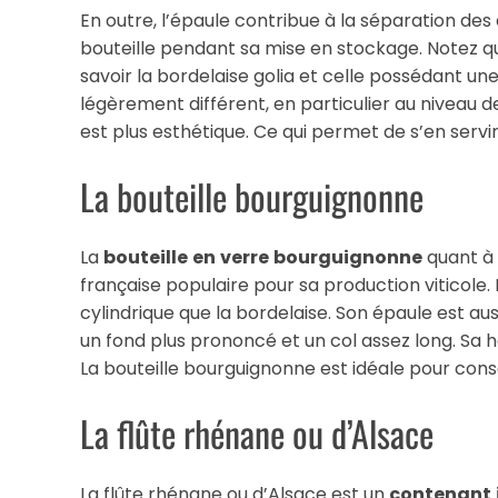
En outre, l’épaule contribue à la séparation des 
bouteille pendant sa mise en stockage. Notez qu
savoir la bordelaise golia et celle possédant u
légèrement différent, en particulier au niveau de
est plus esthétique. Ce qui permet de s’en servi
La bouteille bourguignonne
La
bouteille
en
verre
bourguignonne
quant à 
française populaire pour sa production viticole. 
cylindrique que la bordelaise. Son épaule est a
un fond plus prononcé et un col assez long. Sa 
La bouteille bourguignonne est idéale pour cons
La flûte rhénane ou d’Alsace
La flûte rhénane ou d’Alsace est un
contenant