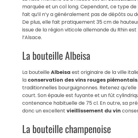
marquée et un col long. Cependant, ce type de b
fait qu’il n’y a généralement pas de dépôts ou d
De plus, elle fait pratiquement 35 cm de hauteur
issue de la région viticole allemande du Rhin e
l’Alsace.
La bouteille Albeisa
La bouteille
Albeisa
est originaire de la ville it
la
conservation
des
vins
rouges
piémontais
traditionnelles bourguignonnes. Retenez qu’el
court. Son épaule est fuyante et un fût cylindriq
contenance habituelle de 75 cl. En outre, sa pré
donc un excellent
vieillissement
du
vin
conser
La bouteille champenoise