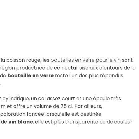
 la boisson rouge, les
bouteilles en verre pour le vin
sont
la région productrice de ce nectar sise aux alentours de la
t de
bouteille
en
verre
reste l’un des plus répandus
.
cylindrique, un col assez court et une épaule très
m et offre un volume de 75 cl. Par ailleurs,
oloration foncée lorsqu’elle est destinée
t de
vin
blanc
, elle est plus transparente ou de couleur