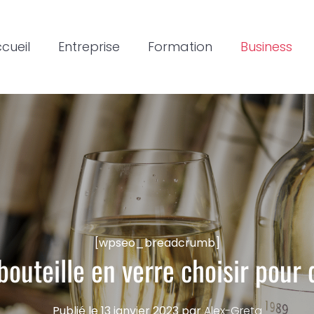
cueil
Entreprise
Formation
Business
[wpseo_breadcrumb]
bouteille en verre choisir pour 
Publié le
13 janvier 2023
par
Alex-Greta