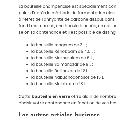
La bouteille champenoise est spécialement co
point d’après la méthode de fermentation classiq
à l’effet de l’anhydrite de carbone dissous dans
fond très marqué, une épaule élancée, un col lon
selon sa contenance et il est possible de disting
la bouteille magnum de 3 L ;
la bouteille Réhoboam de 4,5 L ;
la bouteille Mathusalem de 6 L ;
la bouteille Salmanazar de 9 L ;
la bouteille Balthazar de 12 L ;
la bouteille Nabuchodonosor de 15 L ;
la bouteille Melchior de 18 L.
Cette
bouteille
en
verre
offre alors de nombre
choisir votre contenance en fonction de vos bes
Les autres articles business