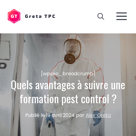
Aller
au
M
contenu
[wpseo_breadcrumb]
Quels avantages à suivre une
formation pest control ?
Publié le
19 avril 2024
par
Alex-Greta