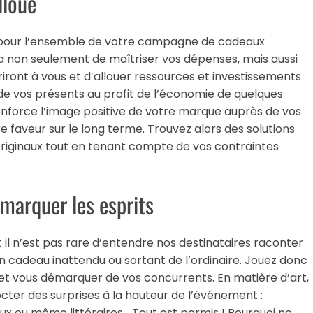
lloué
is pour l’ensemble de votre campagne de cadeaux
a non seulement de maîtriser vos dépenses, mais aussi
friront à vous et d’allouer ressources et investissements
 de vos présents au profit de l’économie de quelques
nforce l’image positive de votre marque auprès de vos
tre faveur sur le long terme. Trouvez alors des solutions
 originaux tout en tenant compte de vos contraintes
 marquer les esprits
 il n’est pas rare d’entendre nos destinataires raconter
r un cadeau inattendu ou sortant de l’ordinaire. Jouez donc
s et vous démarquer de vos concurrents. En matière d’art,
octer des surprises à la hauteur de l’événement :
ux ou même littéraires… Tout est permis ! Pourquoi ne