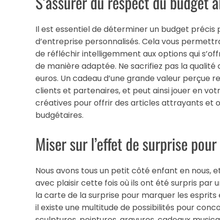
S’assurer du respect du budget a
Il est essentiel de déterminer un budget préc
d’entreprise personnalisés. Cela vous permettr
de réfléchir intelligemment aux options qui s’of
de manière adaptée. Ne sacrifiez pas la qualité
euros. Un cadeau d’une grande valeur perçue re
clients et partenaires, et peut ainsi jouer en vo
créatives pour offrir des articles attrayants et
budgétaires.
Miser sur l’effet de surprise pour
Nous avons tous un petit côté enfant en nous, et
avec plaisir cette fois où ils ont été surpris pa
la carte de la surprise pour marquer les esprit
il existe une multitude de possibilités pour conc
sculptures, peintures, gravures, cadeaux musica