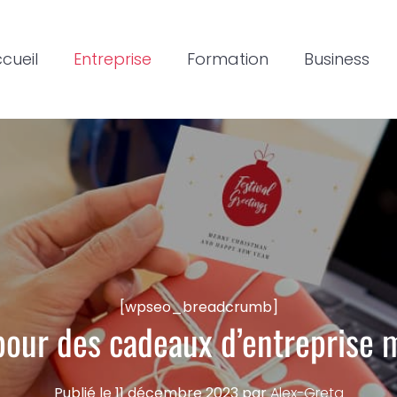
cueil
Entreprise
Formation
Business
[wpseo_breadcrumb]
pour des cadeaux d’entreprise 
Publié le
11 décembre 2023
par
Alex-Greta