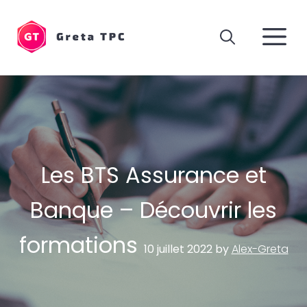
Aller
au
M
contenu
Les BTS Assurance et
Banque – Découvrir les
formations
10 juillet 2022
by
Alex-Greta