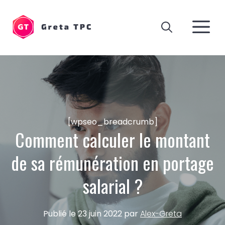
Aller
au
M
contenu
[wpseo_breadcrumb]
Comment calculer le montant
de sa rémunération en portage
salarial ?
Publié le
23 juin 2022
par
Alex-Greta