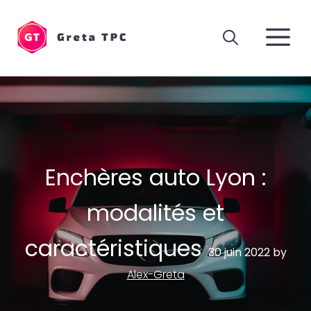
Aller
au
M
contenu
Enchères auto Lyon :
modalités et
caractéristiques
30 juin 2022
by
Alex-Greta