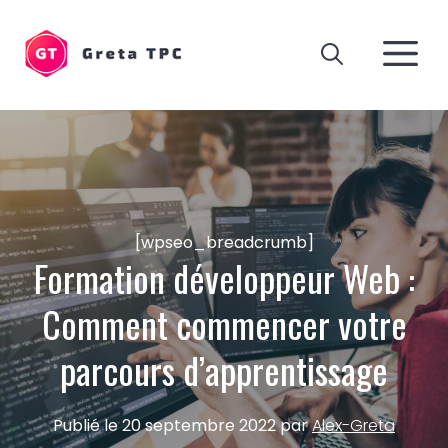
Aller
au
M
contenu
[wpseo_breadcrumb]
Formation développeur Web :
Comment commencer votre
parcours d’apprentissage
Publié le
20 septembre 2022
par
Alex-Greta