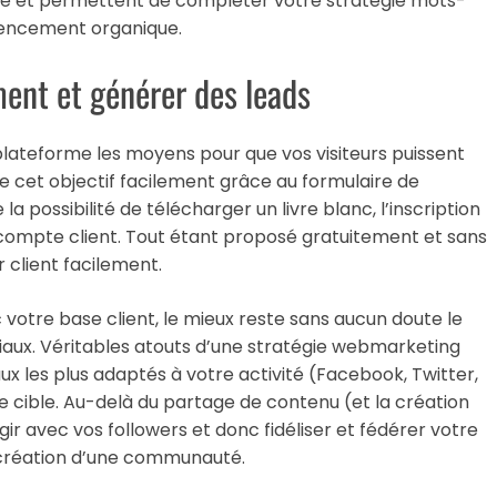
e et permettent de compléter votre stratégie mots-
érencement organique.
ment et générer des leads
e plateforme les moyens pour que vos visiteurs puissent
e cet objectif facilement grâce au formulaire de
 possibilité de télécharger un livre blanc, l’inscription
un compte client. Tout étant proposé gratuitement et sans
 client facilement.
c votre base client, le mieux reste sans aucun doute le
iaux. Véritables atouts d’une stratégie webmarketing
aux les plus adaptés à votre activité (Facebook, Twitter,
tre cible. Au-delà du partage de contenu (et la création
ir avec vos followers et donc fidéliser et fédérer votre
a création d’une communauté.