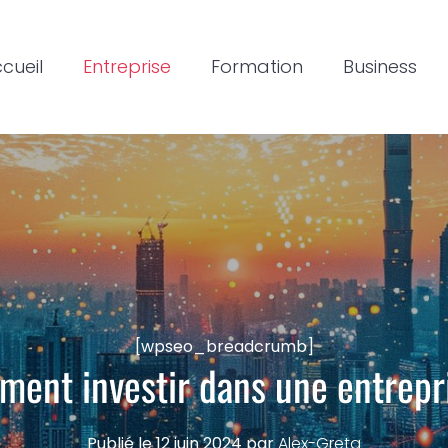
cueil
Entreprise
Formation
Business
[wpseo_breadcrumb]
ent investir dans une entrepr
Publié le
12 juin 2024
par
Alex-Greta