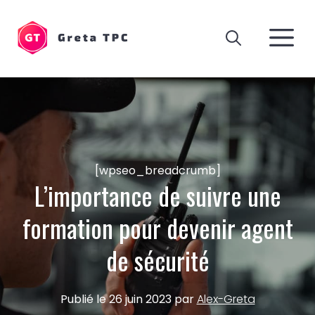
Aller
au
M
contenu
[wpseo_breadcrumb]
L’importance de suivre une
formation pour devenir agent
de sécurité
Publié le
26 juin 2023
par
Alex-Greta