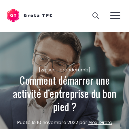
Aller
au
M
contenu
[wpseo_breadcrumb]
Comment démarrer une
activité d’entreprise du bon
pied ?
Publié le
10 novembre 2022
par
Alex-Greta